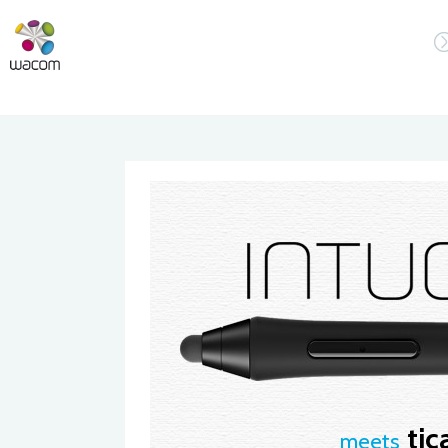
tic
meets