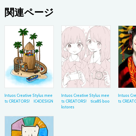
関連ページ
Intuos Creative Stylus mee
Intuos Creative Stylus mee
Intuos Cr
ts CREATORS! IC4DESIGN
ts CREATORS! tica85 boo
ts CREAT
kstores