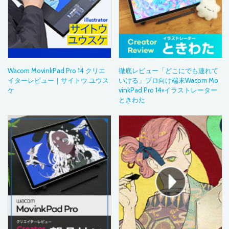
Wacom MovinkPad Pro 14 クリエ
徹底レビュー「どこにでも連れて
イターレビュー｜サイトウ ユウス
いける」プロ向け端末Wacom Mo
ケ
vinkPad Pro 14×イラストレーター
ときわた