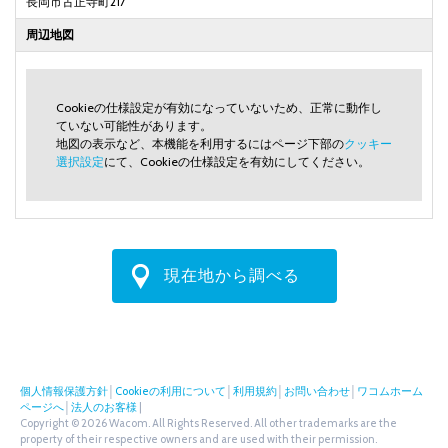
長岡市古正寺町217
周辺地図
Cookieの仕様設定が有効になっていないため、正常に動作し
ていない可能性があります。
地図の表示など、本機能を利用するにはページ下部の
クッキー
選択設定
にて、Cookieの仕様設定を有効にしてください。
現在地から調べる
個人情報保護方針
│
Cookieの利用について
│
利用規約
│
お問い合わせ
│
ワコムホーム
ページへ
│
法人のお客様
|
Copyright © 2026 Wacom. All Rights Reserved. All other trademarks are the
property of their respective owners and are used with their permission.