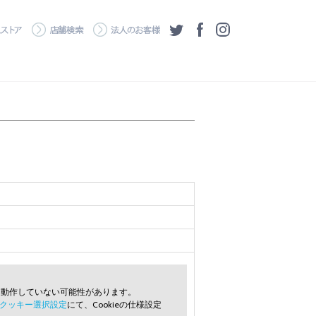
・ダウンロード
ワコムストア
店舗検索
法人のお客様
ツイッター
フェイスブック
Instagram
常に動作していない可能性があります。
クッキー選択設定
にて、Cookieの仕様設定