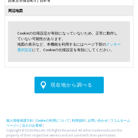
西東京市保谷町5丁目8-8
周辺地図
Cookieの仕様設定が有効になっていないため、正常に動作し
ていない可能性があります。
地図の表示など、本機能を利用するにはページ下部の
クッキー
選択設定
にて、Cookieの仕様設定を有効にしてください。
現在地から調べる
個人情報保護方針
│
Cookieの利用について
│
利用規約
│
お問い合わせ
│
ワコムホーム
ページへ
│
法人のお客様
|
Copyright © 2026 Wacom. All Rights Reserved. All other trademarks are the
property of their respective owners and are used with their permission.