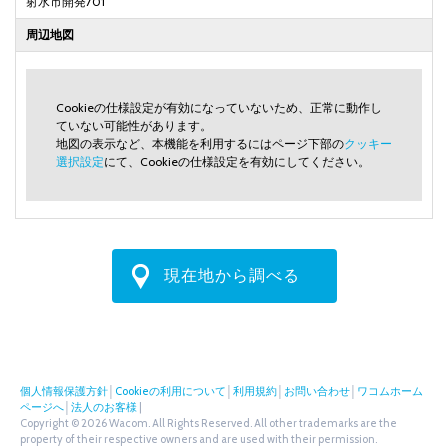
射水市開発701
周辺地図
Cookieの仕様設定が有効になっていないため、正常に動作し
ていない可能性があります。
地図の表示など、本機能を利用するにはページ下部の
クッキー
選択設定
にて、Cookieの仕様設定を有効にしてください。
現在地から調べる
個人情報保護方針
│
Cookieの利用について
│
利用規約
│
お問い合わせ
│
ワコムホーム
ページへ
│
法人のお客様
|
Copyright © 2026 Wacom. All Rights Reserved. All other trademarks are the
property of their respective owners and are used with their permission.