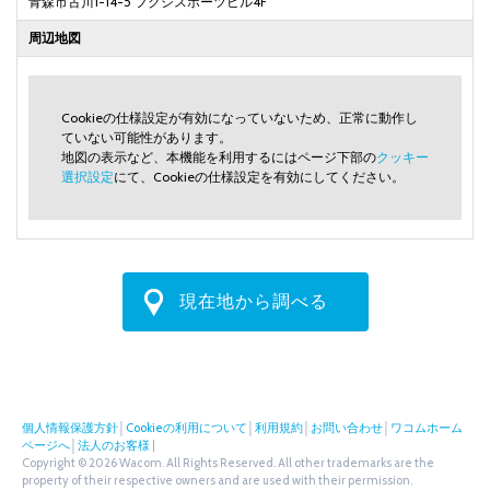
青森市古川1-14-5 フクシスポーツビル4F
周辺地図
Cookieの仕様設定が有効になっていないため、正常に動作し
ていない可能性があります。
地図の表示など、本機能を利用するにはページ下部の
クッキー
選択設定
にて、Cookieの仕様設定を有効にしてください。
現在地から調べる
個人情報保護方針
│
Cookieの利用について
│
利用規約
│
お問い合わせ
│
ワコムホーム
ページへ
│
法人のお客様
|
Copyright © 2026 Wacom. All Rights Reserved. All other trademarks are the
property of their respective owners and are used with their permission.