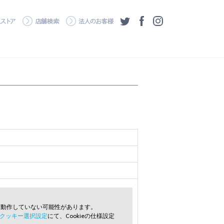
・ダウンロード
ワコムストア
店舗検索
法人のお客様
ツイッター
フェイスブック
Instagram
常に動作していない可能性があります。
クッキー選択設定
にて、Cookieの仕様設定