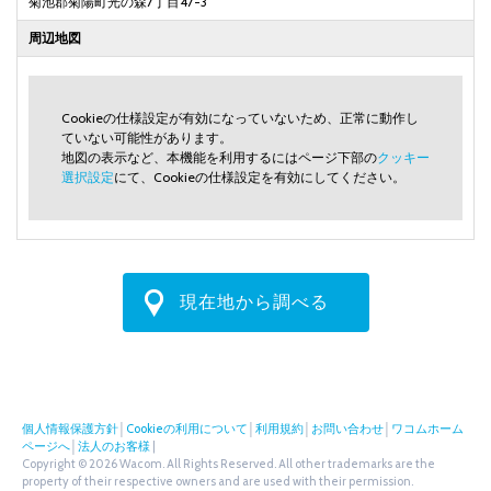
菊池郡菊陽町光の森7丁目47-3
周辺地図
Cookieの仕様設定が有効になっていないため、正常に動作し
ていない可能性があります。
地図の表示など、本機能を利用するにはページ下部の
クッキー
選択設定
にて、Cookieの仕様設定を有効にしてください。
現在地から調べる
個人情報保護方針
│
Cookieの利用について
│
利用規約
│
お問い合わせ
│
ワコムホーム
ページへ
│
法人のお客様
|
Copyright © 2026 Wacom. All Rights Reserved. All other trademarks are the
property of their respective owners and are used with their permission.