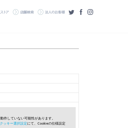
・ダウンロード
ワコムストア
店舗検索
法人のお客様
ツイッター
フェイスブック
Instagram
常に動作していない可能性があります。
クッキー選択設定
にて、Cookieの仕様設定