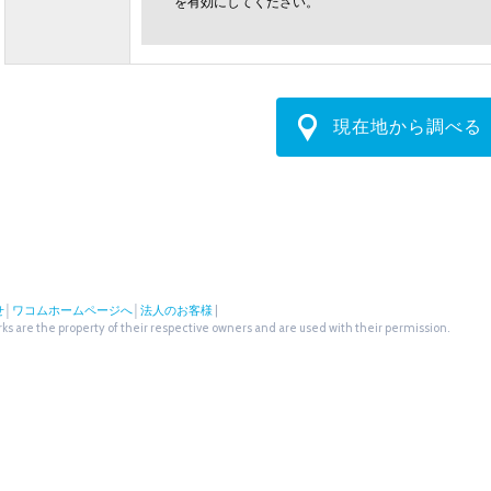
を有効にしてください。
現在地から調べる
せ
│
ワコムホームページへ
│
法人のお客様
|
s are the property of their respective owners and are used with their permission.