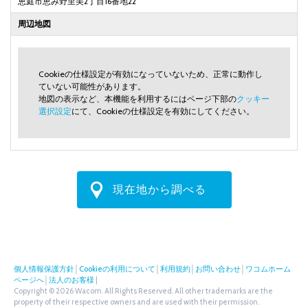
恵庭市恵み野里美2丁目16番地22
周辺地図
Cookieの仕様設定が有効になっていないため、正常に動作し
ていない可能性があります。
地図の表示など、本機能を利用するにはページ下部の
クッキー
選択設定
にて、Cookieの仕様設定を有効にしてください。
現在地から調べる
個人情報保護方針
│
Cookieの利用について
│
利用規約
│
お問い合わせ
│
ワコムホーム
ページへ
│
法人のお客様
|
Copyright © 2026 Wacom. All Rights Reserved. All other trademarks are the
property of their respective owners and are used with their permission.