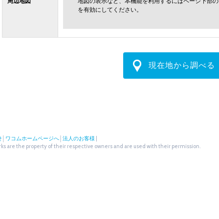
周辺地図
地図の表示など、本機能を利用するにはページ下部の
を有効にしてください。
現在地から調べる
せ
│
ワコムホームページへ
│
法人のお客様
|
s are the property of their respective owners and are used with their permission.