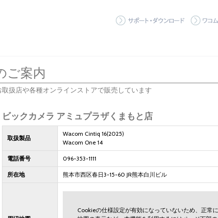
サポート
のご案内
お取扱店や各種オンラインストアで販売しています
ビックカメラ アミュプラザくまもと店
Wacom Cintiq 16(2025)
取扱製品
Wacom One 14
電話番号
096-353-1111
所在地
熊本市西区春日3-15-60 JR熊本白川ビル
Cookieの仕様設定が有効になっていないため、正