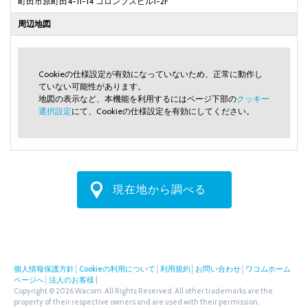
町田市原町田4-11-14 コロンブスビル1-2F
周辺地図
Cookieの仕様設定が有効になっていないため、正常に動作し
ていない可能性があります。
地図の表示など、本機能を利用するにはページ下部の
クッキー
選択設定
にて、Cookieの仕様設定を有効にしてください。
現在地から調べる
個人情報保護方針
│
Cookieの利用について
│
利用規約
│
お問い合わせ
│
ワコムホーム
ページへ
│
法人のお客様
|
Copyright © 2026 Wacom. All Rights Reserved. All other trademarks are the
property of their respective owners and are used with their permission.