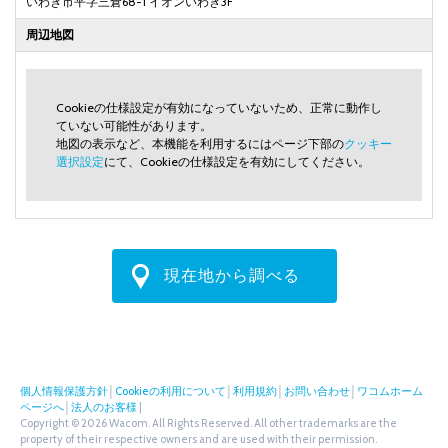
いわき市平字三倉68-1 イオンいわき3F
周辺地図
Cookieの仕様設定が有効になっていないため、正常に動作し
ていない可能性があります。
地図の表示など、本機能を利用するにはページ下部の
クッキー
選択設定
にて、Cookieの仕様設定を有効にしてください。
現在地から調べる
個人情報保護方針
│
Cookieの利用について
│
利用規約
│
お問い合わせ
│
ワコムホーム
ページへ
│
法人のお客様
|
Copyright © 2026 Wacom. All Rights Reserved. All other trademarks are the
property of their respective owners and are used with their permission.