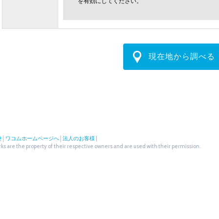
を有効にしてください。
現在地から調べる
せ
│
ワコムホームページへ
│
法人のお客様
|
s are the property of their respective owners and are used with their permission.