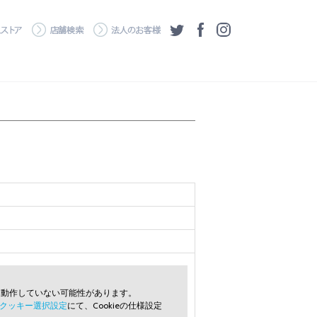
・ダウンロード
ワコムストア
店舗検索
法人のお客様
ツイッター
フェイスブック
Instagram
常に動作していない可能性があります。
クッキー選択設定
にて、Cookieの仕様設定