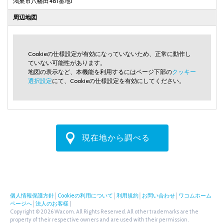
鴻巣市八幡田481番地1
周辺地図
Cookieの仕様設定が有効になっていないため、正常に動作し
ていない可能性があります。
地図の表示など、本機能を利用するにはページ下部の
クッキー
選択設定
にて、Cookieの仕様設定を有効にしてください。
現在地から調べる
個人情報保護方針
│
Cookieの利用について
│
利用規約
│
お問い合わせ
│
ワコムホーム
ページへ
│
法人のお客様
|
Copyright © 2026 Wacom. All Rights Reserved. All other trademarks are the
property of their respective owners and are used with their permission.