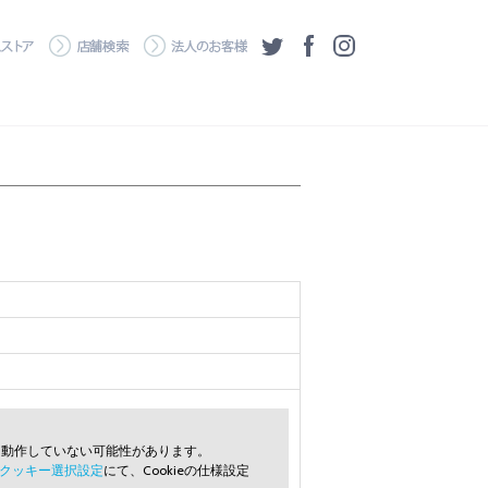
・ダウンロード
ワコムストア
店舗検索
法人のお客様
ツイッター
フェイスブック
Instagram
常に動作していない可能性があります。
クッキー選択設定
にて、Cookieの仕様設定