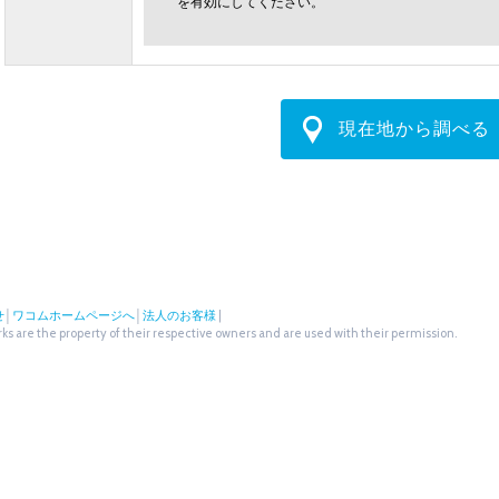
を有効にしてください。
現在地から調べる
せ
│
ワコムホームページへ
│
法人のお客様
|
s are the property of their respective owners and are used with their permission.