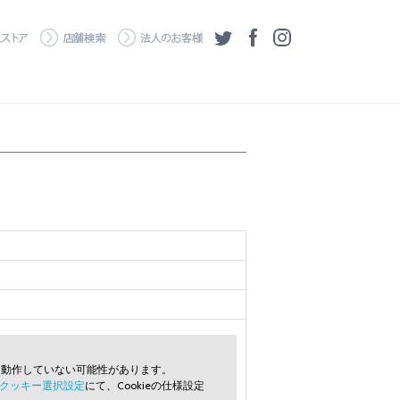
・ダウンロード
ワコムストア
店舗検索
法人のお客様
ツイッター
フェイスブック
Instagram
常に動作していない可能性があります。
クッキー選択設定
にて、Cookieの仕様設定