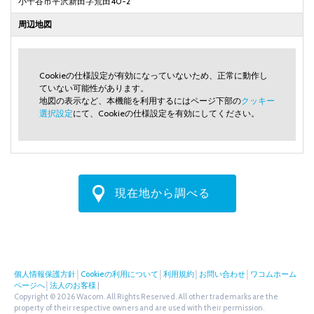
小千谷市平沢新田字荒田40-2
周辺地図
Cookieの仕様設定が有効になっていないため、正常に動作し
ていない可能性があります。
地図の表示など、本機能を利用するにはページ下部の
クッキー
選択設定
にて、Cookieの仕様設定を有効にしてください。
現在地から調べる
個人情報保護方針
│
Cookieの利用について
│
利用規約
│
お問い合わせ
│
ワコムホーム
ページへ
│
法人のお客様
|
Copyright © 2026 Wacom. All Rights Reserved. All other trademarks are the
property of their respective owners and are used with their permission.