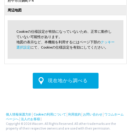
府中市日鋼町1-4
周辺地図
Cookieの仕様設定が有効になっていないため、正常に動作し
ていない可能性があります。
地図の表示など、本機能を利用するにはページ下部の
クッキー
選択設定
にて、Cookieの仕様設定を有効にしてください。
現在地から調べる
個人情報保護方針
│
Cookieの利用について
│
利用規約
│
お問い合わせ
│
ワコムホーム
ページへ
│
法人のお客様
|
Copyright © 2026 Wacom. All Rights Reserved. All other trademarks are the
property of their respective owners and are used with their permission.