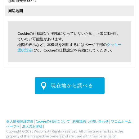
那覇市安謝664-5
周辺地図
Cookieの仕様設定が有効になっていないため、正常に動作し
ていない可能性があります。
地図の表示など、本機能を利用するにはページ下部の
クッキー
選択設定
にて、Cookieの仕様設定を有効にしてください。
現在地から調べる
個人情報保護方針
│
Cookieの利用について
│
利用規約
│
お問い合わせ
│
ワコムホーム
ページへ
│
法人のお客様
|
Copyright © 2026 Wacom. All Rights Reserved. All other trademarks are the
property of their respective owners and are used with their permission.