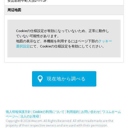
安芸郡府中町大須2-1-1 2F
周辺地図
Cookieの仕様設定が有効になっていないため、正常に動作し
ていない可能性があります。
地図の表示など、本機能を利用するにはページ下部の
クッキー
選択設定
にて、Cookieの仕様設定を有効にしてください。
現在地から調べる
個人情報保護方針
│
Cookieの利用について
│
利用規約
│
お問い合わせ
│
ワコムホーム
ページへ
│
法人のお客様
|
Copyright © 2026 Wacom. All Rights Reserved. All other trademarks are the
property of their respective owners and are used with their permission.