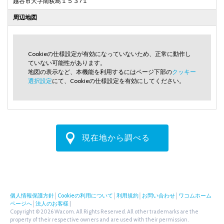
越谷市大字南荻島１５３?１
周辺地図
Cookieの仕様設定が有効になっていないため、正常に動作し
ていない可能性があります。
地図の表示など、本機能を利用するにはページ下部の
クッキー
選択設定
にて、Cookieの仕様設定を有効にしてください。
現在地から調べる
個人情報保護方針
│
Cookieの利用について
│
利用規約
│
お問い合わせ
│
ワコムホーム
ページへ
│
法人のお客様
|
Copyright © 2026 Wacom. All Rights Reserved. All other trademarks are the
property of their respective owners and are used with their permission.