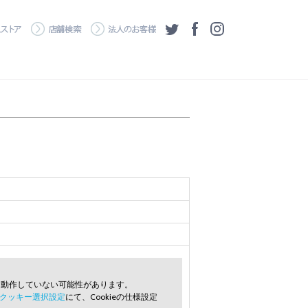
・ダウンロード
ワコムストア
店舗検索
法人のお客様
ツイッター
フェイスブック
Instagram
常に動作していない可能性があります。
クッキー選択設定
にて、Cookieの仕様設定