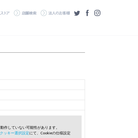
・ダウンロード
ワコムストア
店舗検索
法人のお客様
ツイッター
フェイスブック
Instagram
常に動作していない可能性があります。
クッキー選択設定
にて、Cookieの仕様設定