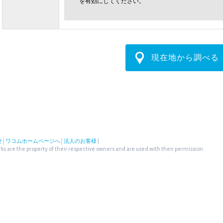
を有効にしてください。
現在地から調べる
せ
│
ワコムホームページへ
│
法人のお客様
|
s are the property of their respective owners and are used with their permission.