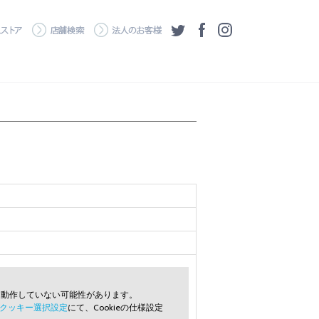
・ダウンロード
ワコムストア
店舗検索
法人のお客様
ツイッター
フェイスブック
Instagram
常に動作していない可能性があります。
クッキー選択設定
にて、Cookieの仕様設定