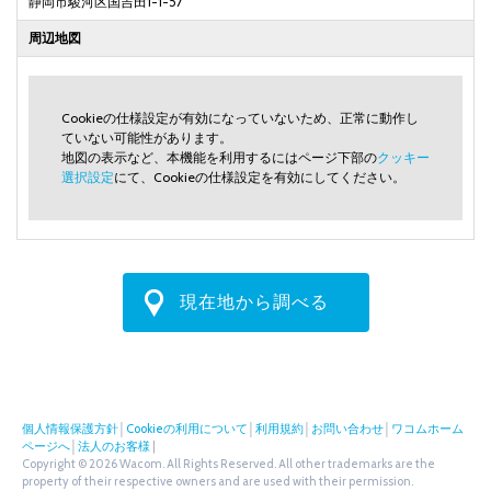
静岡市駿河区国吉田1-1-57
周辺地図
Cookieの仕様設定が有効になっていないため、正常に動作し
ていない可能性があります。
地図の表示など、本機能を利用するにはページ下部の
クッキー
選択設定
にて、Cookieの仕様設定を有効にしてください。
現在地から調べる
個人情報保護方針
│
Cookieの利用について
│
利用規約
│
お問い合わせ
│
ワコムホーム
ページへ
│
法人のお客様
|
Copyright © 2026 Wacom. All Rights Reserved. All other trademarks are the
property of their respective owners and are used with their permission.