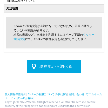
葛飾区立石４-１０-１
周辺地図
Cookieの仕様設定が有効になっていないため、正常に動作し
ていない可能性があります。
地図の表示など、本機能を利用するにはページ下部の
クッキー
選択設定
にて、Cookieの仕様設定を有効にしてください。
現在地から調べる
個人情報保護方針
│
Cookieの利用について
│
利用規約
│
お問い合わせ
│
ワコムホーム
ページへ
│
法人のお客様
|
Copyright © 2026 Wacom. All Rights Reserved. All other trademarks are the
property of their respective owners and are used with their permission.