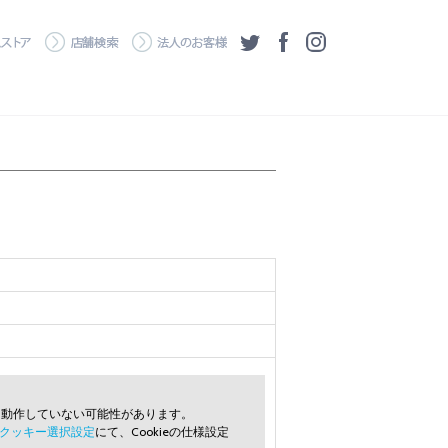
・ダウンロード
ワコムストア
店舗検索
法人のお客様
ツイッター
フェイスブック
Instagram
常に動作していない可能性があります。
クッキー選択設定
にて、Cookieの仕様設定