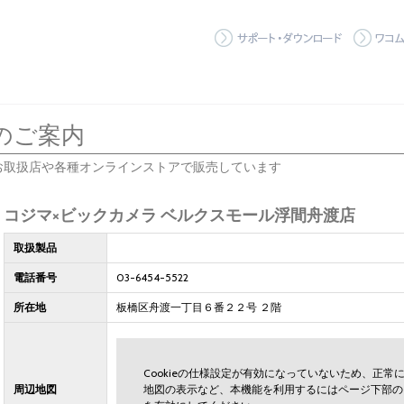
サポート
のご案内
お取扱店や各種オンラインストアで販売しています
コジマ×ビックカメラ ベルクスモール浮間舟渡店
取扱製品
電話番号
03-6454-5522
所在地
板橋区舟渡一丁目６番２２号 ２階
Cookieの仕様設定が有効になっていないため、正
周辺地図
地図の表示など、本機能を利用するにはページ下部の