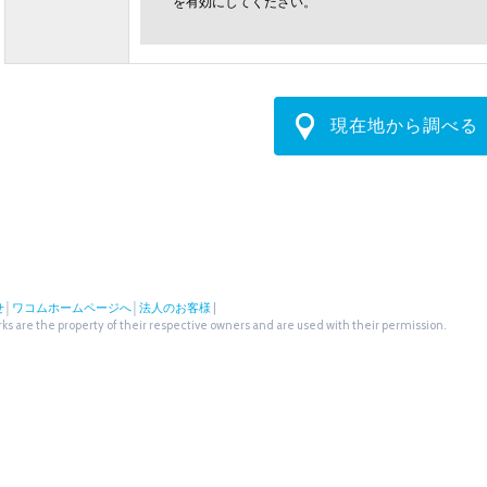
を有効にしてください。
現在地から調べる
せ
│
ワコムホームページへ
│
法人のお客様
|
s are the property of their respective owners and are used with their permission.