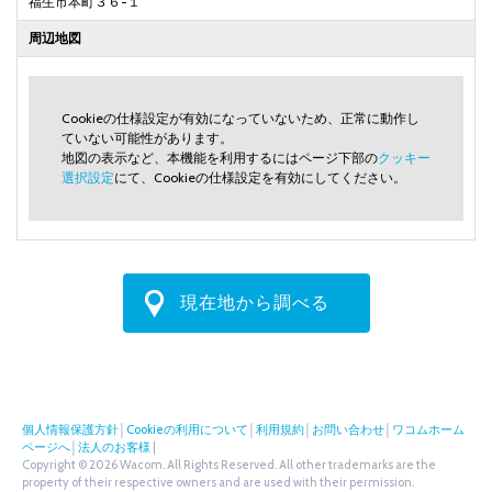
福生市本町３６-１
周辺地図
Cookieの仕様設定が有効になっていないため、正常に動作し
ていない可能性があります。
地図の表示など、本機能を利用するにはページ下部の
クッキー
選択設定
にて、Cookieの仕様設定を有効にしてください。
現在地から調べる
個人情報保護方針
│
Cookieの利用について
│
利用規約
│
お問い合わせ
│
ワコムホーム
ページへ
│
法人のお客様
|
Copyright © 2026 Wacom. All Rights Reserved. All other trademarks are the
property of their respective owners and are used with their permission.