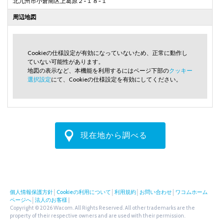
北九州市小倉南区上葛原２-１８-１
周辺地図
Cookieの仕様設定が有効になっていないため、正常に動作し
ていない可能性があります。
地図の表示など、本機能を利用するにはページ下部の
クッキー
選択設定
にて、Cookieの仕様設定を有効にしてください。
現在地から調べる
個人情報保護方針
│
Cookieの利用について
│
利用規約
│
お問い合わせ
│
ワコムホーム
ページへ
│
法人のお客様
|
Copyright © 2026 Wacom. All Rights Reserved. All other trademarks are the
property of their respective owners and are used with their permission.