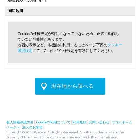
会津若松市花春町４-１
周辺地図
Cookieの仕様設定が有効になっていないため、正常に動作し
ていない可能性があります。
地図の表示など、本機能を利用するにはページ下部の
クッキー
選択設定
にて、Cookieの仕様設定を有効にしてください。
現在地から調べる
個人情報保護方針
│
Cookieの利用について
│
利用規約
│
お問い合わせ
│
ワコムホーム
ページへ
│
法人のお客様
|
Copyright © 2026 Wacom. All Rights Reserved. All other trademarks are the
property of their respective owners and are used with their permission.