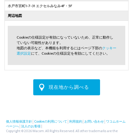
水戸市宮町1-7-31 エクセルみなみ4F・5F
周辺地図
Cookieの仕様設定が有効になっていないため、正常に動作し
ていない可能性があります。
地図の表示など、本機能を利用するにはページ下部の
クッキー
選択設定
にて、Cookieの仕様設定を有効にしてください。
現在地から調べる
個人情報保護方針
│
Cookieの利用について
│
利用規約
│
お問い合わせ
│
ワコムホーム
ページへ
│
法人のお客様
|
Copyright © 2026 Wacom. All Rights Reserved. All other trademarks are the