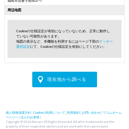
福島市吉倉字前田27-1
周辺地図
Cookieの仕様設定が有効になっていないため、正常に動作し
ていない可能性があります。
地図の表示など、本機能を利用するにはページ下部の
クッキー
選択設定
にて、Cookieの仕様設定を有効にしてください。
現在地から調べる
個人情報保護方針
│
Cookieの利用について
│
利用規約
│
お問い合わせ
│
ワコムホーム
ページへ
│
法人のお客様
|
Copyright © 2026 Wacom. All Rights Reserved. All other trademarks are the
property of their respective owners and are used with their permission.