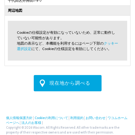
千代田区外神田1-9-7
周辺地図
Cookieの仕様設定が有効になっていないため、正常に動作し
ていない可能性があります。
地図の表示など、本機能を利用するにはページ下部の
クッキー
選択設定
にて、Cookieの仕様設定を有効にしてください。
現在地から調べる
個人情報保護方針
│
Cookieの利用について
│
利用規約
│
お問い合わせ
│
ワコムホーム
ページへ
│
法人のお客様
|
Copyright © 2026 Wacom. All Rights Reserved. All other trademarks are the
property of their respective owners and are used with their permission.