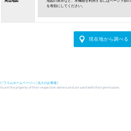
周辺地図
地図の表示など、本機能を利用するにはページ下部の
を有効にしてください。
現在地から調べる
せ
│
ワコムホームページへ
│
法人のお客様
|
s are the property of their respective owners and are used with their permission.