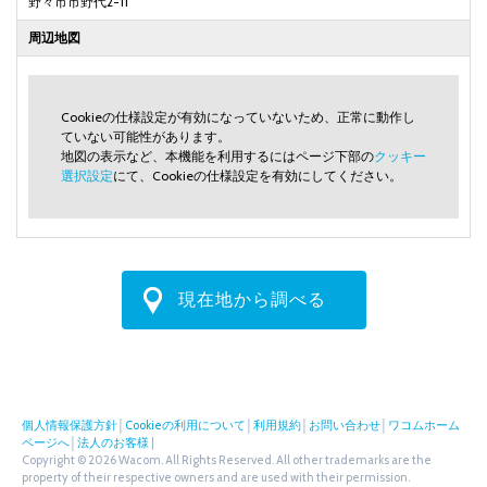
野々市市野代2-11
周辺地図
Cookieの仕様設定が有効になっていないため、正常に動作し
ていない可能性があります。
地図の表示など、本機能を利用するにはページ下部の
クッキー
選択設定
にて、Cookieの仕様設定を有効にしてください。
現在地から調べる
個人情報保護方針
│
Cookieの利用について
│
利用規約
│
お問い合わせ
│
ワコムホーム
ページへ
│
法人のお客様
|
Copyright © 2026 Wacom. All Rights Reserved. All other trademarks are the
property of their respective owners and are used with their permission.