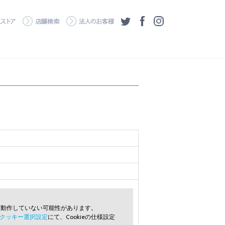
・ダウンロード
ワコムストア
店舗検索
法人のお客様
ツイッター
フェイスブック
Instagram
常に動作していない可能性があります。
クッキー選択設定
にて、Cookieの仕様設定