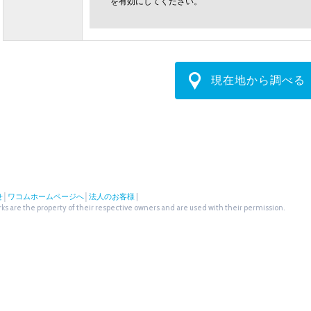
を有効にしてください。
現在地から調べる
せ
│
ワコムホームページへ
│
法人のお客様
|
s are the property of their respective owners and are used with their permission.