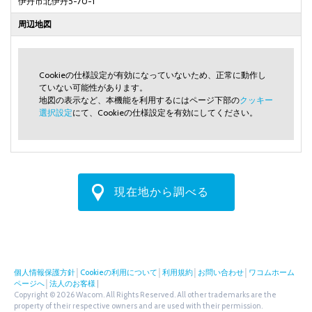
伊丹市北伊丹5-70-1
周辺地図
Cookieの仕様設定が有効になっていないため、正常に動作し
ていない可能性があります。
地図の表示など、本機能を利用するにはページ下部の
クッキー
選択設定
にて、Cookieの仕様設定を有効にしてください。
現在地から調べる
個人情報保護方針
│
Cookieの利用について
│
利用規約
│
お問い合わせ
│
ワコムホーム
ページへ
│
法人のお客様
|
Copyright © 2026 Wacom. All Rights Reserved. All other trademarks are the
property of their respective owners and are used with their permission.