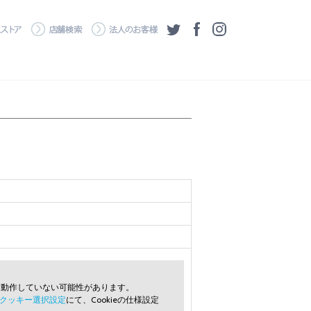
・ダウンロード
ワコムストア
店舗検索
法人のお客様
ツイッター
フェイスブック
Instagram
常に動作していない可能性があります。
クッキー選択設定
にて、Cookieの仕様設定