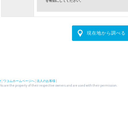
を有効にしてください。
現在地から調べる
せ
│
ワコムホームページへ
│
法人のお客様
|
s are the property of their respective owners and are used with their permission.