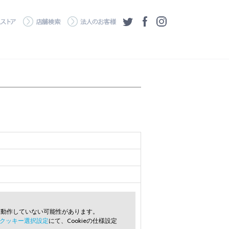
・ダウンロード
ワコムストア
店舗検索
法人のお客様
ツイッター
フェイスブック
Instagram
常に動作していない可能性があります。
クッキー選択設定
にて、Cookieの仕様設定