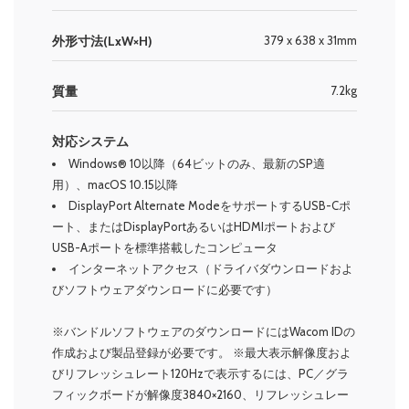
外形寸法(LxW×H)
379 x 638 x 31mm
質量
7.2kg
対応システム
Windows® 10以降（64ビットのみ、最新のSP適
用）、macOS 10.15以降
DisplayPort Alternate ModeをサポートするUSB-Cポ
ート、またはDisplayPortあるいはHDMIポートおよび
USB-Aポートを標準搭載したコンピュータ
インターネットアクセス（ドライバダウンロードおよ
びソフトウェアダウンロードに必要です）
※バンドルソフトウェアのダウンロードにはWacom IDの
作成および製品登録が必要です。
※最大表示解像度およ
びリフレッシュレート120Hzで表示するには、PC／グラ
フィックボードが解像度3840×2160、リフレッシュレー