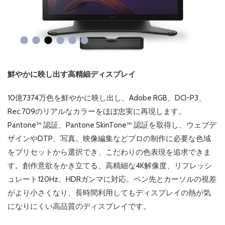
鮮やかに映し出す高精細ディスプレイ
10億7374万色を鮮やかに映し出し、Adobe RGB、DCI-P3、
Rec.709のリアルなカラーをほぼ忠実に再現します。
Pantone™ 認証、Pantone SkinTone™ 認証を取得し、ウェブデ
ザインやDTP、写真、映像編集などプロの制作に必要な色域
をプリセットから選択でき、こだわりの色表現を追求できま
す。創作意欲をかき立てる、高精細な4K解像度、リフレッシ
ュレート120Hz、HDRガンマに対応。ペン先とカーソルの視差
がより小さくなり、長時間利用してもディスプレイの熱が気
になりにくい高品質のディスプレイです。