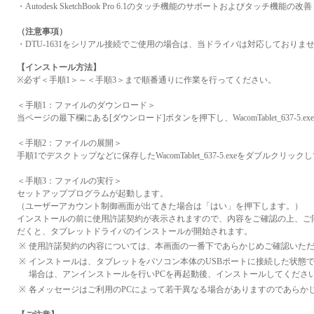
・Autodesk SketchBook Pro 6.1のタッチ機能のサポートおよびタッチ機能の改善
（注意事項）
・DTU-1631をシリアル接続でご使用の場合は、当ドライバは対応しておりま
【インストール方法】
※必ず＜手順1＞～＜手順3＞まで順番通りに作業を行ってください。
＜手順1：ファイルのダウンロード＞
当ページの最下欄にある[ダウンロード]ボタンを押下し、WacomTablet_637-
＜手順2：ファイルの展開＞
手順1でデスクトップなどに保存したWacomTablet_637-5.exeをダブルクリッ
＜手順3：ファイルの実行＞
セットアッププログラムが起動します。
（ユーザーアカウント制御画面が出てきた場合は「はい」を押下します。）
インストールの前に使用許諾契約が表示されますので、内容をご確認の上、ご同
だくと、タブレットドライバのインストールが開始されます。
※
使用許諾契約の内容については、本画面の一番下であらかじめご確認いた
※
インストールは、タブレットをパソコン本体のUSBポートに接続した状態
場合は、アンインストールを行いPCを再起動後、インストールしてくださ
※
各メッセージはご利用のPCによって若干異なる場合がありますのであらか