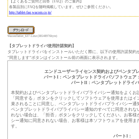
【よくあるご質問と回答（FAQ）のご案内】
各製品別にFAQを随時掲載しています。ぜひご参照ください。
http://tablet-faq.wacom.co.jp/
WacomTablet_637-5.exe (38548976byte)
【タブレットドライバ使用許諾契約】
タブレットドライバをインストールいただく際に、以下の使用許諾契約
”同意します”ボタンはインストール前の画面に表示されます。
エンドユーザーライセンス契約およびペンタブ
パートI：ペンタブレットドライバソフトウェア
パートII：ペンタブレットドライ
本契約およびペンタブレットドライバプライバシー通知をよくお
「同意する」ボタンをクリックしてソフトウェアを使用またはイ
束されることに同意し、ペンタブレットドライバプライバシー通
ペンタブレットドライバプライバシー通知のすべてに同意されな
れない場合は、「拒否」ボタンをクリックしてください。お客様
シー通知に同意されない場合、お客様は本ソフトウェアを使用ま
す。
パートI：