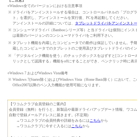
【ご注意】
○Windows全てのバージョンにおける注意事項
※
ドライバをアンインストールする場合は、コントロールパネルの「プログラムと機能(
ト」を選択し、アンインストールを実行後、PCを再起動してください。
アンインストールの詳細については、
タブレットドライバをアンインスト
※
コンシューマドライバ（Bambooシリーズ等）と当ドライバは個別にイン
は最新のバージョンのコンシューマドライバをご利用下さい。
※
タブレット機能を内蔵したコンピュータでの動作は保証していません。予
蔵したコンピュータでのタブレットのご使用及びタブレットドライバのイ
※
「デジタルインク機能を使う」のチェックボックスをはずすと[コントロール
リックとして認識する」機能をoffにすることができ、ペンクリック時に表
○Windows 7 およびWindows Vista備考
※
Windows 7(Starter除く)およびWindows Vista（Home Basic除く）に
Office2007以降のペン入力機能が使用可能になります。
【ワコムクラブ会員登録のご案内】
会員登録（無料）を行うと、新製品や最新ドライバアップデート情報、ワコ
自動で登録メールアドレスに届きます。(不定期)
→ワコムクラブの会員特典や詳細をみるには
こちら
から
→ワコムクラブに今すぐ入るには
こちら
から