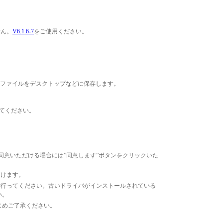
せん。
V6.1.6-7
をご使用ください。
5.exeファイルをデスクトップなどに保存します。
クしてください。
意いただける場合には”同意します”ボタンをクリックいた
だけます。
で行ってください。古いドライバがインストールされている
い。
じめご了承ください。