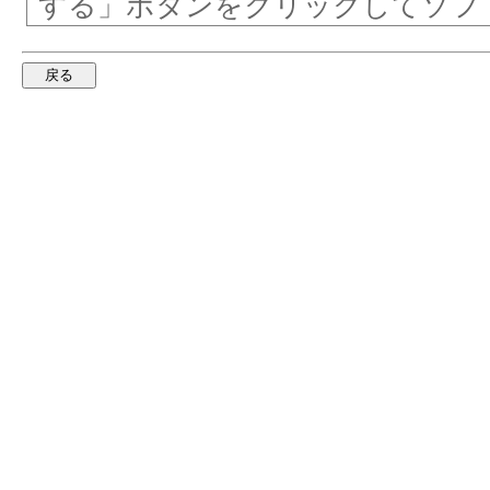
する」ボタンをクリックしてソフ
ンストールすることにより、お客
とに同意し、ペンタブレットドラ
同意したものとみなされます。本
トドライバプライバシー通知のす
合、または本契約に拘束されるこ
「拒否」ボタンをクリックしてく
よびペンタブレットドライバプラ
ない場合、お客様は本ソフトウェ
する権利が得られないものとしま
パートI
エンドユーザーラ
ペンタブレットドライ