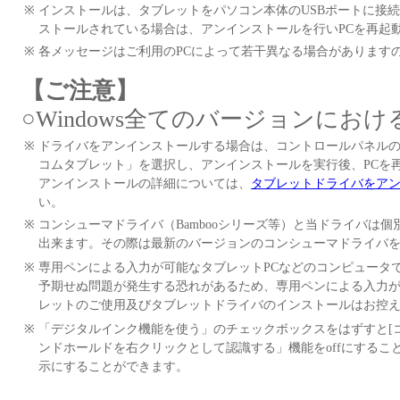
※
インストールは、タブレットをパソコン本体のUSBポートに接
ストールされている場合は、アンインストールを行いPCを再起
※
各メッセージはご利用のPCによって若干異なる場合があります
【ご注意】
○Windows全てのバージョンにお
※
ドライバをアンインストールする場合は、コントロールパネルの「プログラ
コムタブレット」を選択し、アンインストールを実行後、PCを
アンインストールの詳細については、
タブレットドライバをア
い。
※
コンシューマドライバ（Bambooシリーズ等）と当ドライバは
出来ます。その際は最新のバージョンのコンシューマドライバ
※
専用ペンによる入力が可能なタブレットPCなどのコンピュータ
予期せぬ問題が発生する恐れがあるため、専用ペンによる入力が
レットのご使用及びタブレットドライバのインストールはお控
※
「デジタルインク機能を使う」のチェックボックスをはずすと[コ
ンドホールドを右クリックとして認識する」機能をoffにする
示にすることができます。