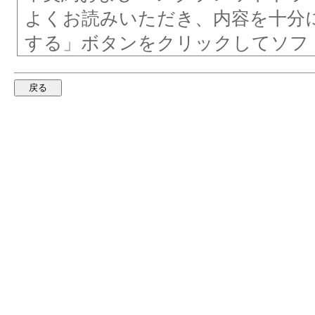
よくお読みいただき、内容を十分
する」ボタンをクリックしてソフ
ンストールすることにより、お客
とに同意し、ペンタブレットドラ
同意したものとみなされます。本
トドライバプライバシー通知のす
合、または本契約に拘束されるこ
「拒否」ボタンをクリックしてく
よびペンタブレットドライバプラ
ない場合、お客様は本ソフトウェ
する権利が得られないものとしま
パートI