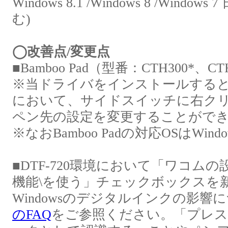
Windows 8.1 /Windows 8 /Wind
む)
◯改善点/変更点
■Bamboo Pad（型番：CTH300*、C
※当ドライバをインストールすると、
において、サイドスイッチに右ク
ペン先の設定を変更することがで
※なおBamboo Padの対応OSはWind
■DTF-720環境において「ワコム
機能\を使う」チェックボックスを
Windowsのデジタルインクの影響
のFAQ
をご参照ください。「プレ