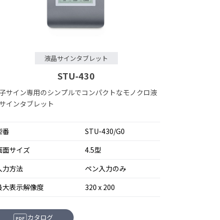
液晶サインタブレット
STU-430
子サイン専用のシンプルでコンパクトなモノクロ液
サインタブレット
型番
STU-430/G0
画面サイズ
4.5型
入力方法
ペン入力のみ
最大表示解像度
320 x 200
カタログ
PDF