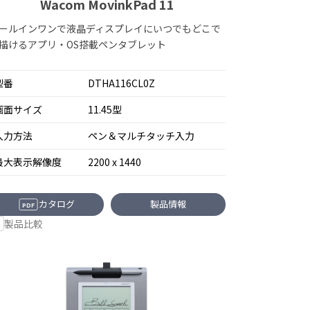
Wacom MovinkPad 11
ールインワンで液晶ディスプレイにいつでもどこで
描けるアプリ・OS搭載ペンタブレット
型番
DTHA116CL0Z
画面サイズ
11.45型
入力方法
ペン＆マルチタッチ入力
最大表示解像度
2200 x 1440
カタログ
製品情報
PDF
製品比較