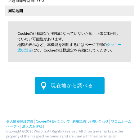
上越市藤野新田1176-2
周辺地図
Cookieの仕様設定が有効になっていないため、正常に動作し
ていない可能性があります。
地図の表示など、本機能を利用するにはページ下部の
クッキー
選択設定
にて、Cookieの仕様設定を有効にしてください。
現在地から調べる
個人情報保護方針
│
Cookieの利用について
│
利用規約
│
お問い合わせ
│
ワコムホーム
ページへ
│
法人のお客様
|
Copyright © 2026 Wacom. All Rights Reserved. All other trademarks are the
property of their respective owners and are used with their permission.