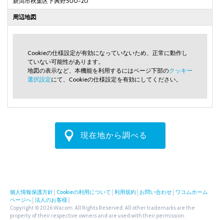
新潟市秋葉区下興野500-20
周辺地図
Cookieの仕様設定が有効になっていないため、正常に動作し
ていない可能性があります。
地図の表示など、本機能を利用するにはページ下部の
クッキー
選択設定
にて、Cookieの仕様設定を有効にしてください。
現在地から調べる
個人情報保護方針
│
Cookieの利用について
│
利用規約
│
お問い合わせ
│
ワコムホーム
ページへ
│
法人のお客様
|
Copyright © 2026 Wacom. All Rights Reserved. All other trademarks are the
property of their respective owners and are used with their permission.