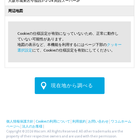
大阪市城東区今福西3-2-24 関西スーパー2F
周辺地図
Cookieの仕様設定が有効になっていないため、正常に動作し
ていない可能性があります。
地図の表示など、本機能を利用するにはページ下部の
クッキー
選択設定
にて、Cookieの仕様設定を有効にしてください。
現在地から調べる
個人情報保護方針
│
Cookieの利用について
│
利用規約
│
お問い合わせ
│
ワコムホーム
ページへ
│
法人のお客様
|
Copyright © 2026 Wacom. All Rights Reserved. All other trademarks are the
property of their respective owners and are used with their permission.