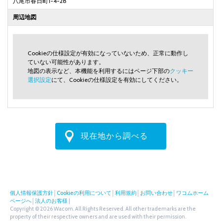
八尾市春日町1-4-28
周辺地図
Cookieの仕様設定が有効になっていないため、正常に動作し
ていない可能性があります。
地図の表示など、本機能を利用するにはページ下部の
クッキー
選択設定
にて、Cookieの仕様設定を有効にしてください。
現在地から調べる
個人情報保護方針
│
Cookieの利用について
│
利用規約
│
お問い合わせ
│
ワコムホーム
ページへ
│
法人のお客様
|
Copyright © 2026 Wacom. All Rights Reserved. All other trademarks are the
property of their respective owners and are used with their permission.